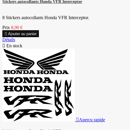
Stickers autocollants Honda VFR Interceptor
8 Stickers autocollants Honda VFR Interceptor.
Prix
8,90 €

Ajouter au panier
Détails

En stock

Aperçu rapide