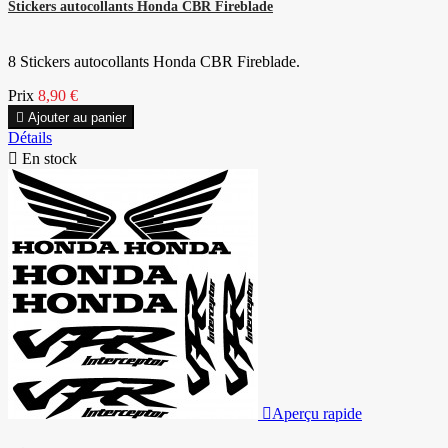
Stickers autocollants Honda CBR Fireblade
8 Stickers autocollants Honda CBR Fireblade.
Prix
8,90 €

Ajouter au panier
Détails

En stock

Aperçu rapide