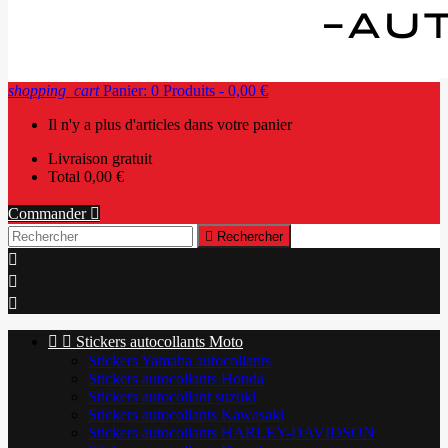
shopping_cart
Panier:
0
Produits - 0,00 €
Il n'y a plus d'articles dans votre panier
Livraison
gratuit
Total
0,00 €
Commander


Rechercher





Stickers autocollants Moto
Stickers Yamaha autocollants
Stickers autocollants Honda
Stickers autocollant suzuki
Stickers autocollants Kawasaki
Stickers autocollants HARLEY-DAVIDSON