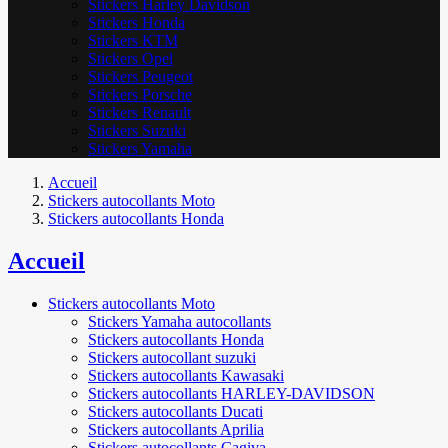
Stickers Harley Davidson
Stickers Honda
Stickers KTM
Stickers Opel
Stickers Peugeot
Stickers Porsche
Stickers Renault
Stickers Suzuki
Stickers Yamaha
Accueil
Stickers autocollants Moto
Stickers autocollants Honda
Accueil
Stickers autocollants Moto
Stickers Yamaha autocollants
Stickers autocollants Honda
Stickers autocollant suzuki
Stickers autocollants Kawasaki
Stickers autocollants HARLEY-DAVIDSON
Stickers autocollants Ducati
Stickers autocollants Aprilia
Stickers autocollants Cagiva