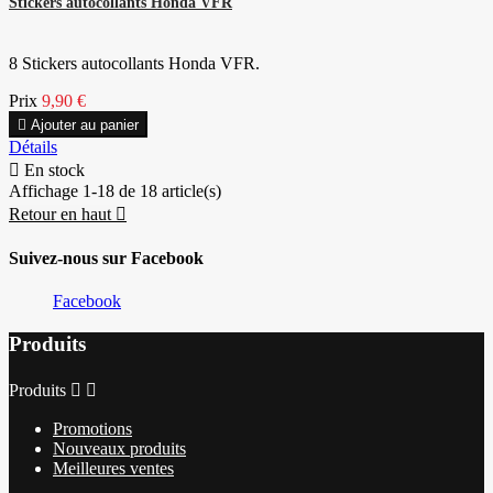
Stickers autocollants Honda VFR
8 Stickers autocollants Honda VFR.
Prix
9,90 €

Ajouter au panier
Détails

En stock
Affichage 1-18 de 18 article(s)
Retour en haut

Suivez-nous sur Facebook
Facebook
Produits
Produits


Promotions
Nouveaux produits
Meilleures ventes