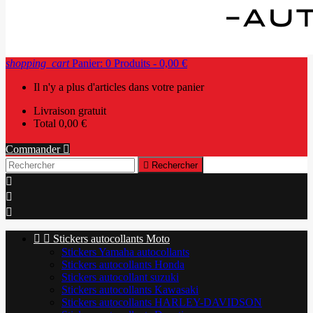
shopping_cart
Panier:
0
Produits - 0,00 €
Il n'y a plus d'articles dans votre panier
Livraison
gratuit
Total
0,00 €
Commander


Rechercher





Stickers autocollants Moto
Stickers Yamaha autocollants
Stickers autocollants Honda
Stickers autocollant suzuki
Stickers autocollants Kawasaki
Stickers autocollants HARLEY-DAVIDSON