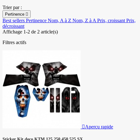
Trier par :
Pertinence

Best sellers
Pertinence
Nom, A à Z
Nom, Z à A
Prix, croissant
Prix,
décroissant
Affichage 1-2 de 2 article(s)
Filtres actifs

Aperçu rapide
Sticker Kit deco KTM 125 250 450 525 SX