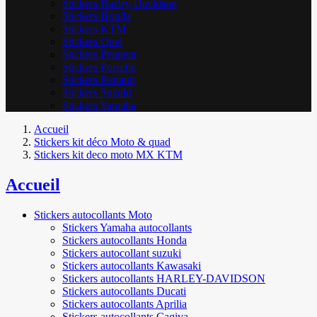
Stickers Harley Davidson
Stickers Honda
Stickers KTM
Stickers Opel
Stickers Peugeot
Stickers Porsche
Stickers Renault
Stickers Suzuki
Stickers Yamaha
Accueil
Stickers kit déco Moto & quad
Stickers kit deco moto MX KTM
Accueil
Stickers autocollants Moto
Stickers Yamaha autocollants
Stickers autocollants Honda
Stickers autocollant suzuki
Stickers autocollants Kawasaki
Stickers autocollants HARLEY-DAVIDSON
Stickers autocollants Ducati
Stickers autocollants Aprilia
Stickers autocollants Cagiva