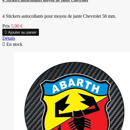
4 Stickers autocollants moyeu de jante Chevrolet
4 Stickers autocollants pour moyeu de jante Chevrolet 58 mm.
Prix
5,90 €

Ajouter au panier
Détails

En stock