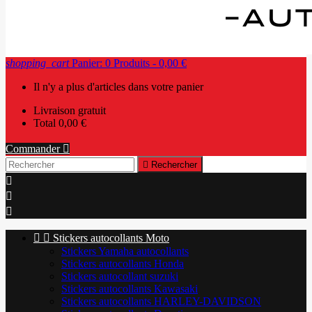
shopping_cart
Panier:
0
Produits - 0,00 €
Il n'y a plus d'articles dans votre panier
Livraison
gratuit
Total
0,00 €
Commander


Rechercher





Stickers autocollants Moto
Stickers Yamaha autocollants
Stickers autocollants Honda
Stickers autocollant suzuki
Stickers autocollants Kawasaki
Stickers autocollants HARLEY-DAVIDSON