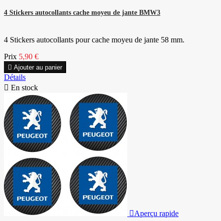
4 Stickers autocollants cache moyeu de jante BMW3
4 Stickers autocollants pour cache moyeu de jante 58 mm.
Prix
5,90 €

Ajouter au panier
Détails

En stock

Aperçu rapide