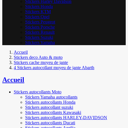
Stickers Harley Davidson
Stickers Honda
Stickers KTM
Stickers Opel
Stickers Peugeot
Stickers Porsche
Stickers Renault
Stickers Suzuki
Stickers Yamaha
Accueil
Stickers deco Auto & moto
Stickers cache moyeu de jante
4 Stickers autocollant moyeu de jante Abarth
Accueil
Stickers autocollants Moto
Stickers Yamaha autocollants
Stickers autocollants Honda
Stickers autocollant suzuki
Stickers autocollants Kawasaki
Stickers autocollants HARLEY-DAVIDSON
Stickers autocollants Ducati
Stickers autocollants Aprilia