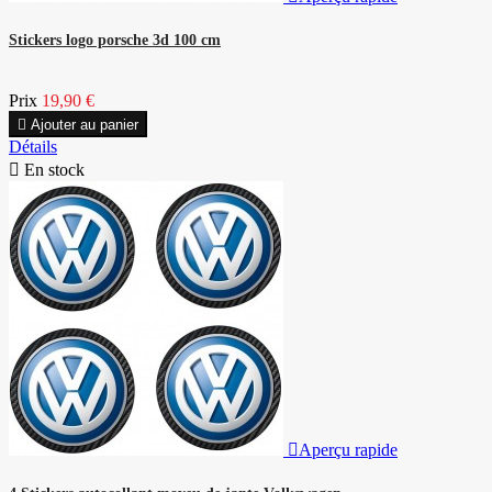
Stickers logo porsche 3d 100 cm
Prix
19,90 €

Ajouter au panier
Détails

En stock

Aperçu rapide