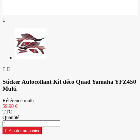



Sticker Autocollant Kit déco Quad Yamaha YFZ450
Multi
Référence
multi
59,90 €
TTC
Quantité

Ajouter au panier