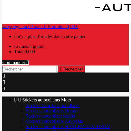
shopping_cart
Panier:
0
Produits - 0,00 €
Il n'y a plus d'articles dans votre panier
Livraison
gratuit
Total
0,00 €
Commander


Rechercher





Stickers autocollants Moto
Stickers Yamaha autocollants
Stickers autocollants Honda
Stickers autocollant suzuki
Stickers autocollants Kawasaki
Stickers autocollants HARLEY-DAVIDSON