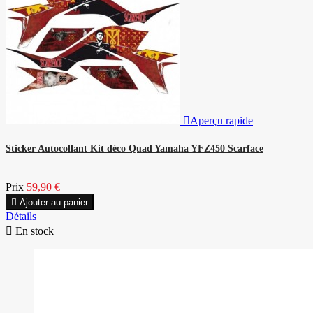

Aperçu rapide
Sticker Autocollant Kit déco Quad Yamaha YFZ450 Scarface
Prix
59,90 €

Ajouter au panier
Détails

En stock