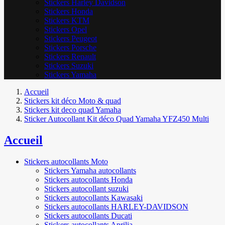
Stickers Harley Davidson
Stickers Honda
Stickers KTM
Stickers Opel
Stickers Peugeot
Stickers Porsche
Stickers Renault
Stickers Suzuki
Stickers Yamaha
Accueil
Stickers kit déco Moto & quad
Stickers kit deco quad Yamaha
Sticker Autocollant Kit déco Quad Yamaha YFZ450 Multi
Accueil
Stickers autocollants Moto
Stickers Yamaha autocollants
Stickers autocollants Honda
Stickers autocollant suzuki
Stickers autocollants Kawasaki
Stickers autocollants HARLEY-DAVIDSON
Stickers autocollants Ducati
Stickers autocollants Aprilia