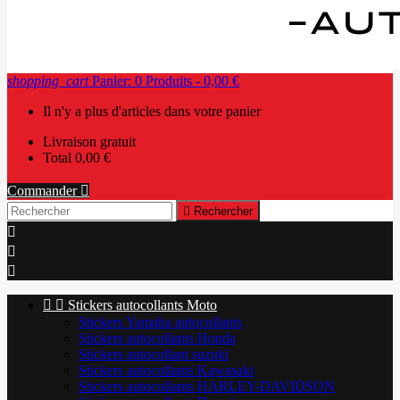
shopping_cart
Panier:
0
Produits - 0,00 €
Il n'y a plus d'articles dans votre panier
Livraison
gratuit
Total
0,00 €
Commander


Rechercher





Stickers autocollants Moto
Stickers Yamaha autocollants
Stickers autocollants Honda
Stickers autocollant suzuki
Stickers autocollants Kawasaki
Stickers autocollants HARLEY-DAVIDSON