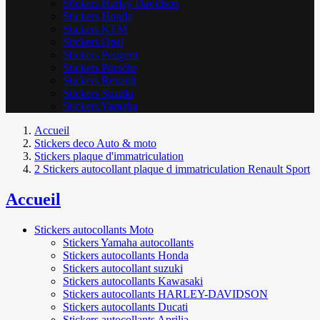
Stickers Harley Davidson
Stickers Honda
Stickers KTM
Stickers Opel
Stickers Peugeot
Stickers Porsche
Stickers Renault
Stickers Suzuki
Stickers Yamaha
Accueil
Stickers deco Auto & moto
Stickers plaque d'immatriculation
2 Stickers autocollant plaque d immatriculation Renault Sport
Accueil
Stickers autocollants Moto
Stickers Yamaha autocollants
Stickers autocollants Honda
Stickers autocollant suzuki
Stickers autocollants Kawasaki
Stickers autocollants HARLEY-DAVIDSON
Stickers autocollants Ducati
Stickers autocollants Aprilia